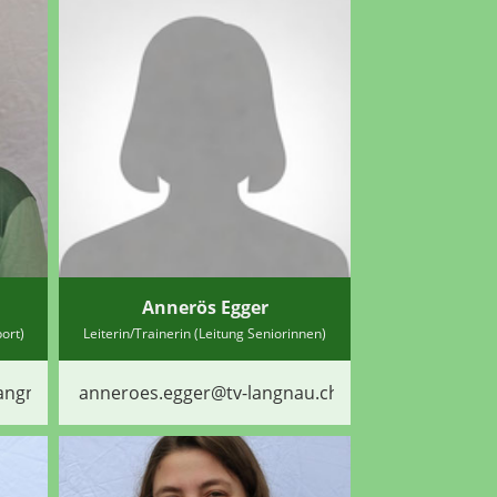
Annerös Egger
ort)
Leiterin/Trainerin (Leitung Seniorinnen)
langnau.ch
anneroes.egger@tv-langnau.ch