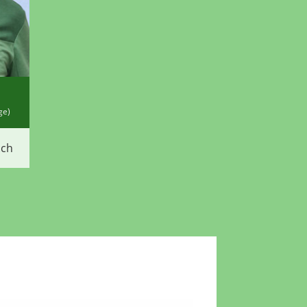
ge)
.ch