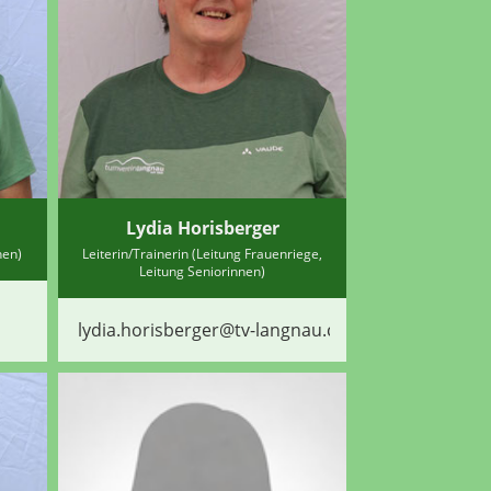
Lydia Horisberger
nen)
Leiterin/Trainerin (Leitung Frauenriege,
Leitung Seniorinnen)
lydia.horisberger@tv-langnau.ch