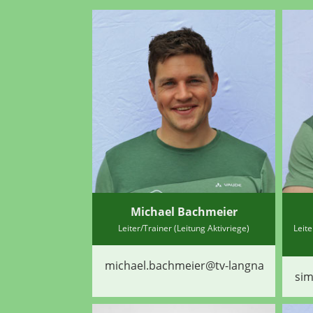
Michael Bachmeier
Leiter/Trainer (Leitung Aktivriege)
Leite
michael.bachmeier@tv-langnau.ch
si