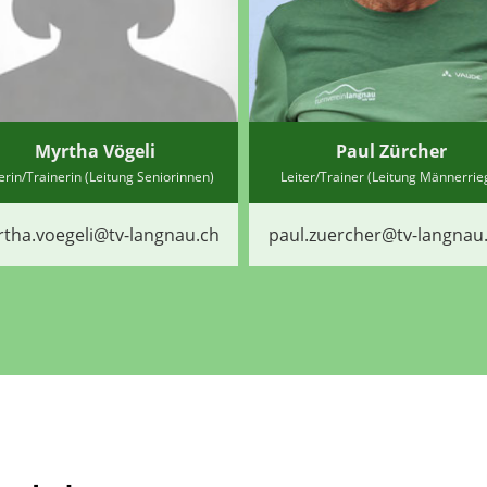
Myrtha Vögeli
Paul Zürcher
terin/Trainerin (Leitung Seniorinnen)
Leiter/Trainer (Leitung Männerrie
tha.voegeli@tv-langnau.ch
paul.zuercher@tv-langnau