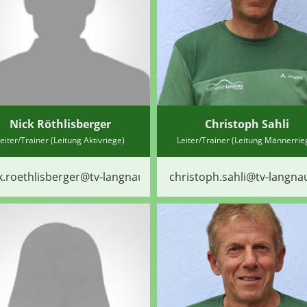
Nick Röthlisberger
Christoph Sahli
eiter/Trainer (Leitung Aktivriege)
Leiter/Trainer (Leitung Männerrie
k.roethlisberger@tv-langnau.ch
christoph.sahli@tv-langna