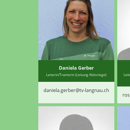
Daniela Gerber
Leiterin/Trainerin (Leitung Aktivriege)
Lei
daniela.gerber@tv-langnau.ch
ros