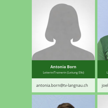
Antonia Born
Leiterin/Trainerin (Leitung Elki)
L
antonia.born@tv-langnau.ch
joe