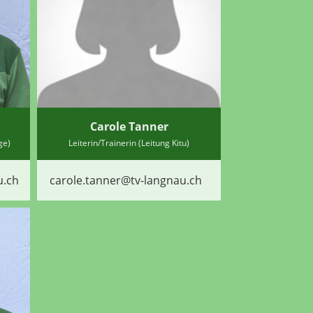
Carole Tanner
ge)
Leiterin/Trainerin (Leitung Kitu)
u.ch
carole.tanner@tv-langnau.ch