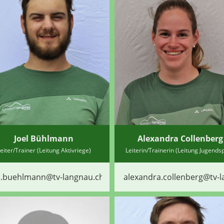
Joel Bühlmann
Alexandra Collenberg
eiter/Trainer (Leitung Aktivriege)
Leiterin/Trainerin (Leitung Jugendsp
l.buehlmann@tv-langnau.ch
alexandra.collenberg@tv-