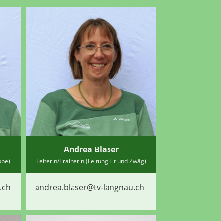
Andrea Blaser
ppe)
Leiterin/Trainerin (Leitung Fit und Zwäg)
.ch
andrea.blaser@tv-langnau.ch