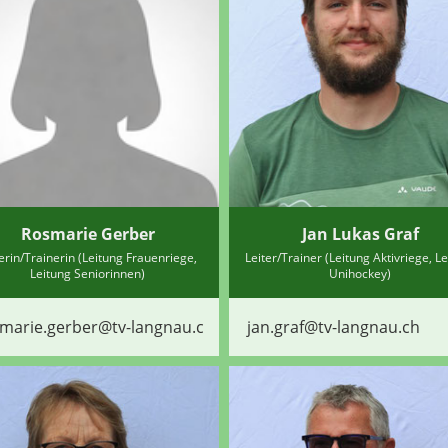
Rosmarie Gerber
Jan Lukas Graf
terin/Trainerin (Leitung Frauenriege,
Leiter/Trainer (Leitung Aktivriege, L
Leitung Seniorinnen)
Unihockey)
marie.gerber@tv-langnau.ch
jan.graf@tv-langnau.ch