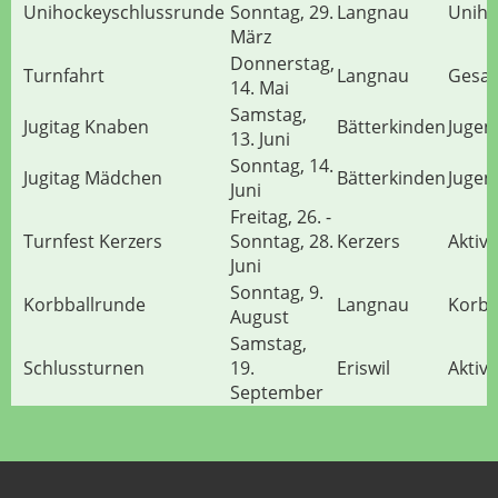
Unihockeyschlussrunde
Sonntag, 29.
Langnau
Uniho
März
Donnerstag,
Turnfahrt
Langnau
Gesam
14. Mai
Samstag,
Jugitag Knaben
Bätterkinden
Jugen
13. Juni
Sonntag, 14.
Jugitag Mädchen
Bätterkinden
Jugen
Juni
Freitag, 26. -
Turnfest Kerzers
Sonntag, 28.
Kerzers
Aktivr
Juni
Sonntag, 9.
Korbballrunde
Langnau
Korbb
August
Samstag,
Schlussturnen
19.
Eriswil
Aktivr
September